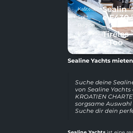
Sealin
Kaštela
,
e F430
Split
–
Region
s
Tireles
Motoryac
s Too
ht
Sealine Yachts mieten
Suche deine Sealin
von Sealine Yachts
KROATIEN CHARTER –
sorgsame Auswahl z
Suche dir dein perf
Sealine Yachts
ist eine re