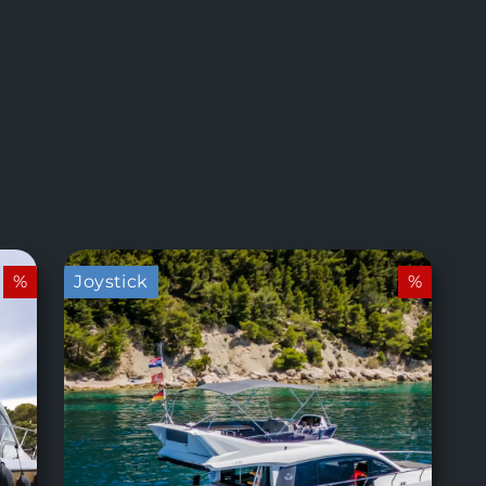
%
Joystick
%