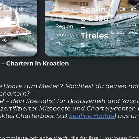
Sealin
6
| Ba
| ab
6
| Ba
| ab
Kaštela
,
e C390
P
ujah
8.000
P
ujah
5.86
Split
er
r
€ pro
er
r
pro
–
Region
.
202
Woche
s.
202
Woc
Tireles
Motoryac
6
4
s
ht
 – Chartern in Kroatien
e Boote zum Mieten? Möchtest du deinen nä
 chartern?
 dein Spezialist für Bootsverleih und Yacht
ertifizierter Mietboote und Charteryachten i
ektes Charterboot (z.B
Sealine Yachts
) aus u
nommierte britische Werft, die für ihre luxuriösen Spo