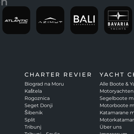
en
CHARTER REVIER
YACHT 
Biograd na Moru
Alle Boote & 
Kaštela
Motoryachten
Rogoznica
Segelboote m
Seget Donji
Motorboote m
Šibenik
Katamarane m
Split
Motorkatamar
Tribunj
Über uns