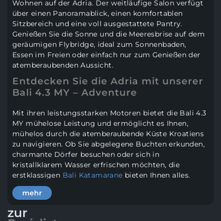
Wohnen auf der Adria. Der weitläufige Salon verfügt
über einen Panoramablick, einen komfortablen
Sitzbereich und eine voll ausgestattete Pantry.
Genießen Sie die Sonne und die Meeresbrise auf dem
geräumigen Flybridge, ideal zum Sonnenbaden,
Essen im Freien oder einfach nur zum Genießen der
atemberaubenden Aussicht.
Entdecken Sie die Adria mit unserer
Bali 4.3 MY – Adventure
Mit ihren leistungsstarken Motoren bietet die Bali 4.3
MY mühelose Leistung und ermöglicht es Ihnen,
mühelos durch die atemberaubende Küste Kroatiens
zu navigieren. Ob Sie abgelegene Buchten erkunden,
charmante Dörfer besuchen oder sich in
kristallklarem Wasser erfrischen möchten, die
erstklassigen
Bali Katamarane
bieten Ihnen alles.
Hauptmerkmale:
mehr
3 Kabinen mit eigenem Bad
zur
Geräumiger Salon mit Panoramablick