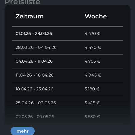
Preisliste
Voll ausgestattete Pantry
Großzügiges Flybridge
Zeitraum
Woche
Leistungsstarke Motoren für müheloses Cruisen
Klimaanlage
Generator
01.01.26 - 28.03.26
4.470 €
Wasserspielzeug für zusätzlichen Spaß
28.03.26 - 04.04.26
4.470 €
Entdecken Sie die Schönheit der Adria stilvoll und
komfortabel an Bord unserer Bali 4.3 MY. Buchen Sie
noch heute Ihren Charter und begeben Sie sich auf
04.04.26 - 11.04.26
4.705 €
ein unvergessliches Abenteuer!
11.04.26 - 18.04.26
4.945 €
Ohne Kompromisse einen
Katamaran mieten
wie die
empfehlenswerte Bali 4.3 MY – Adventure und den
Bootsurlaub genießen.
18.04.26 - 25.04.26
5.180 €
25.04.26 - 02.05.26
5.415 €
02.05.26 - 09.05.26
5.530 €
09.05.26 - 16.05.26
5.885 €
mehr