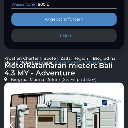
Wassertank:
800 L
Angebot anfordern
Teilen
Kroatien Charter
||
Boote
||
Zadar Region
||
Biograd na
Moru
||
Motorkatamaran
||
Bali 4.3 MY – Adventure
Motorkatamaran mieten: Bali
4.3 MY - Adventure
Biograd, Marina Molum (Sv. Filip i Jakov)