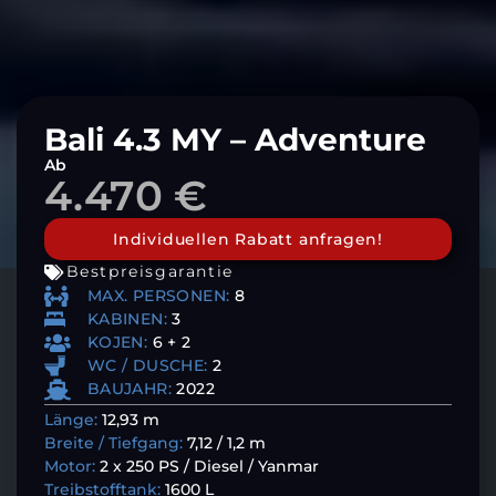
Bali 4.3 MY – Adventure
Ab
4.470 €
Individuellen Rabatt anfragen!
Bestpreisgarantie
MAX. PERSONEN:
8
KABINEN:
3
KOJEN:
6 + 2
WC / DUSCHE:
2
BAUJAHR:
2022
Länge:
12,93 m
Breite / Tiefgang:
7,12 / 1,2 m
Motor:
2 x 250 PS / Diesel / Yanmar
Treibstofftank:
1600 L