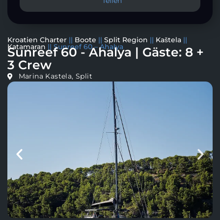
Teilen
Kroatien Charter
||
Boote
||
Split Region
||
Kaštela
||
Katamaran
||
Sunreef 60 – Ahalya
Sunreef 60 - Ahalya | Gäste: 8 +
3 Crew
Marina Kastela, Split