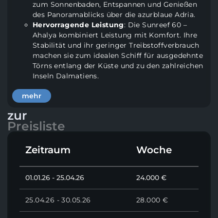
zum Sonnenbaden, Entspannen und Genießen
des Panoramablicks über die azurblaue Adria.
Hervorragende Leistung
: Die Sunreef 60 –
Ahalya kombiniert Leistung mit Komfort. Ihre
Stabilität und ihr geringer Treibstoffverbrauch
machen sie zum idealen Schiff für ausgedehnte
Törns entlang der Küste und zu den zahlreichen
Inseln Dalmatiens.
Professionelle Crew für ein
mehr
Unvergessliches Erlebnis
zur
Die erfahrene Crew der „Ahalya“ steht Ihnen zur Seite,
Preisliste
um sicherzustellen, dass Ihr Charterurlaub absolut
unbeschwert und perfekt wird.
Zeitraum
Woche
Erfahrener Skipper
: Ihr Skipper navigiert Sie
sicher zu den schönsten Buchten und
01.01.26 - 25.04.26
24.000 €
versteckten Juwelen der Adria und passt die
Route flexibel an Ihre Wünsche an.
Aufmerksame Hostess/Koch
: Die Crew
25.04.26 - 30.05.26
28.000 €
kümmert sich um alle Details, von der