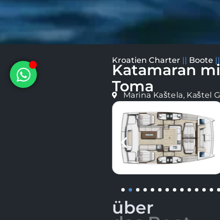
Kroatien Charter
||
Boote
|
Katamaran mie
Toma
Marina Kaštela, Kaštel 
über