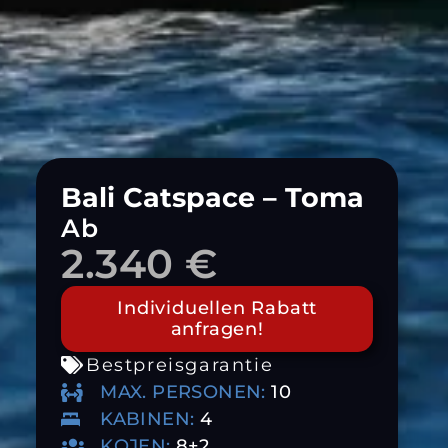
Bali Catspace – Toma
Ab
2.340 €
Individuellen Rabatt
anfragen!
Bestpreisgarantie
MAX. PERSONEN:
10
KABINEN:
4
KOJEN:
8+2