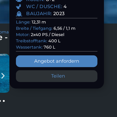
WC / DUSCHE:
4
BAUJAHR:
2023
Länge:
12,31 m
Breite / Tiefgang:
6,56 / 1,1 m
 Toma
Motor:
2x40 PS / Diesel
 -
Treibstofftank:
400 L
Wassertank:
760 L
Angebot anfordern
Teilen