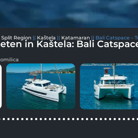
|
Split Region
||
Kaštela
||
Katamaran
||
Bali Catspace –
ten in Kaštela: Bali Catspace
Gomilica