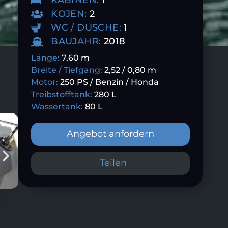
KABINEN:
1
KOJEN:
2
WC / DUSCHE:
1
BAUJAHR:
2018
Länge:
7,60 m
Breite / Tiefgang:
2,52 / 0,80 m
Motor:
250 PS / Benzin / Honda
Treibstofftank:
280 L
Wassertank:
80 L
Angebot anfordern
Teilen