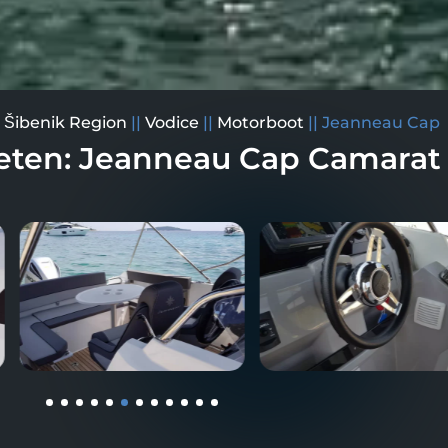
|
Šibenik Region
||
Vodice
||
Motorboot
||
Jeanneau Cap
eten: Jeanneau Cap Camarat