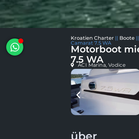
Kroatien Charter
||
Boote
|
Camarat 7.5 WA
Motorboot mi
7.5 WA
ACI Marina, Vodice
über