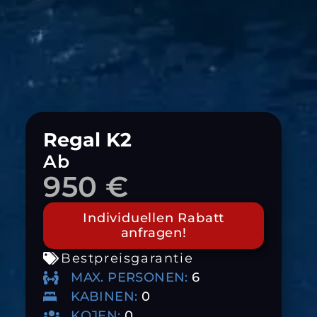
Regal K2
Ab
950 €
Individuellen Rabatt
anfragen!
Bestpreisgarantie
MAX. PERSONEN:
6
KABINEN:
0
KOJEN:
0