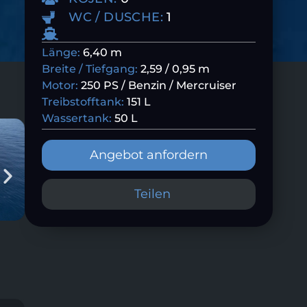
WC / DUSCHE:
1
Länge:
6,40 m
Breite / Tiefgang:
2,59 / 0,95 m
Motor:
250 PS / Benzin / Mercruiser
Treibstofftank:
151 L
Wassertank:
50 L
Angebot anfordern
Teilen