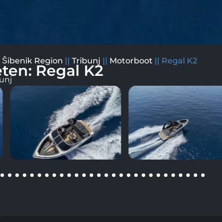
|
Šibenik Region
||
Tribunj
||
Motorboot
||
Regal K2
ten: Regal K2
bunj