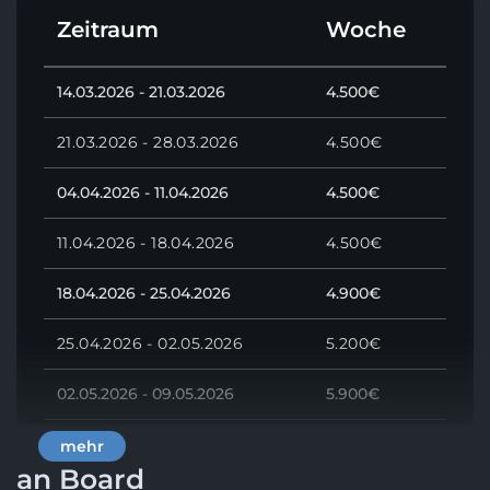
über einen gasbetriebenen 4-Flammen-Herd und für
Zeitraum
Woche
schnelle Mahlzeiten steht eine leistungsstarke
Mikrowelle zur Verfügung.
14.03.2026 - 21.03.2026
4.500€
Ob du deinen nächsten Familienurlaub planst oder
eine Reise mit einer großen Gruppe von Freunden –
beim Mieten des 46 Fuß langen Segelkatamarans –
21.03.2026 - 28.03.2026
4.500€
dem Lagoon 46 – Forever Young fehlt es dir an
nichts.
04.04.2026 - 11.04.2026
4.500€
Möchten Sie vergleichbare
Lagoon Boote mieten
dann finden Sie
hier
weitere Lagoon Katamarane die
11.04.2026 - 18.04.2026
4.500€
man in Kroatien Chartern kann.
18.04.2026 - 25.04.2026
4.900€
25.04.2026 - 02.05.2026
5.200€
02.05.2026 - 09.05.2026
5.900€
09.05.2026 - 16.05.2026
7.500€
mehr
an Board