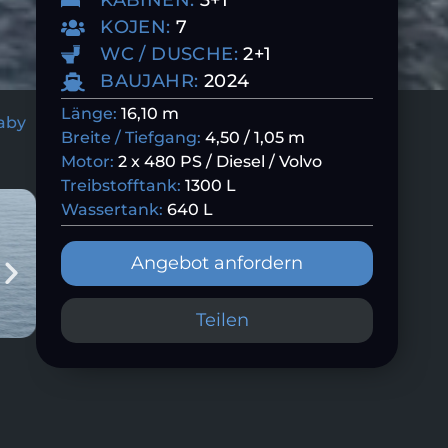
KABINEN:
3+1
KOJEN:
7
WC / DUSCHE:
2+1
BAUJAHR:
2024
Länge:
16,10 m
Baby
Breite / Tiefgang:
4,50 / 1,05 m
Motor:
2 x 480 PS / Diesel / Volvo
Treibstofftank:
1300 L
Wassertank:
640 L
Angebot anfordern
Teilen