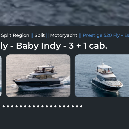
|
Split Region
||
Split
||
Motoryacht
||
Prestige 520 Fly – 
y - Baby Indy - 3 + 1 cab.