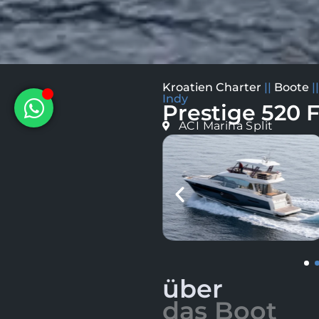
Kroatien Charter
||
Boote
|
Indy
Prestige 520 Fl
ACI Marina Split
über
das Boot