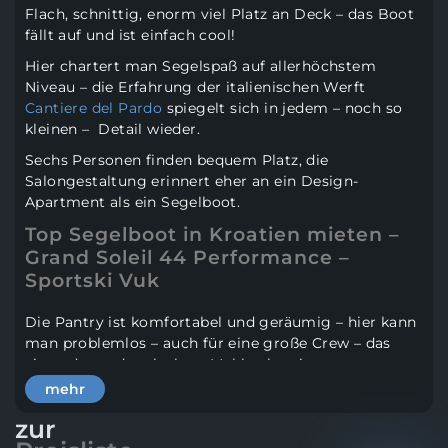
Flach, schnittig, enorm viel Platz an Deck – das Boot
fällt auf und ist einfach cool!
Hier chartert man Segelspaß auf allerhöchstem
Niveau – die Erfahrung der italienischen Werft
Cantiere del Pardo
spiegelt sich in jedem – noch so
kleinen – Detail wieder.
Sechs Personen finden bequem Platz, die
Salongestaltung erinnert eher an ein Design-
Apartment als ein Segelboot.
Top Segelboot in Kroatien mieten –
Grand Soleil 44 Performance –
Sportski Vuk
Die Pantry ist komfortabel und geräumig – hier kann
man problemlos – auch für eine große Crew – das
eine oder andere leckere Mahl zubereiten.
mehr
Das Segelverhalten der Yacht hat internationales Top-
Niveau: der stabile Komposit Rahmen mit Kohlefaser-
zur
Verstärkungen sorgen für eine verwindungsfreie