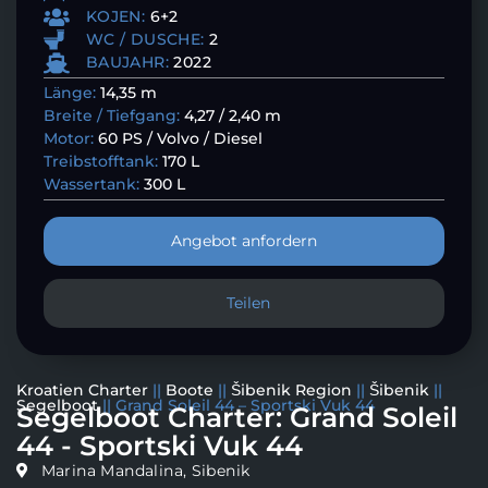
KOJEN:
6+2
WC / DUSCHE:
2
BAUJAHR:
2022
Länge:
14,35 m
Breite / Tiefgang:
4,27 / 2,40 m
Motor:
60 PS / Volvo / Diesel
Treibstofftank:
170 L
Wassertank:
300 L
Angebot anfordern
Teilen
Kroatien Charter
||
Boote
||
Šibenik Region
||
Šibenik
||
Segelboot
||
Grand Soleil 44 – Sportski Vuk 44
Segelboot Charter: Grand Soleil
44 - Sportski Vuk 44
Marina Mandalina, Sibenik