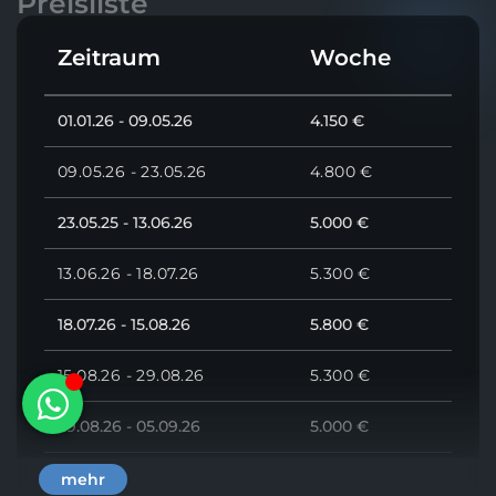
Preisliste
Grundstruktur – eine besondere Spezialität der
kleinen italienischen Werft! Unsere Chartergäste
Zeitraum
Woche
die
Grand Soleil Boote mieten
wissen warum man
diese Segelboot im Yachtcharter bedenkenlos
empfehlen kann.
01.01.26 - 09.05.26
4.150 €
Wer also ein Segelboot aus der
Marina Mandalina
mieten möchte egal ob für den luxuriösen
09.05.26 - 23.05.26
4.800 €
Badeurlaub oder für die nächste Regatta – die Grand
Soleil 44 zählt immer zur ersten Wahl!
23.05.25 - 13.06.26
5.000 €
13.06.26 - 18.07.26
5.300 €
18.07.26 - 15.08.26
5.800 €
15.08.26 - 29.08.26
5.300 €
29.08.26 - 05.09.26
5.000 €
05.09.26 - 19.09.26
5.050 €
mehr