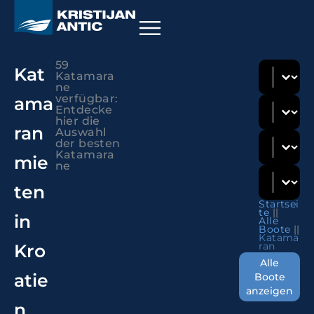
59
"KROATIEN CHARTER" - DAS CHARTERPORTAL VON KRISTIJAN ANTIC MIT DER AUFSTELLUNG DER BESTEN KATAMARANE DIE MAN IN KROATIEN MIETEN KANN.
Bootstyp
Select con
Kat
Katamara
ne
verfügbar:
ama
Standort
Select con
Entdecke
hier die
ran
Auswahl
Hersteller
Select con
der besten
Katamara
mie
ne
Sort
Sort conte
ten
Startsei
te
||
in
Alle
Boote
||
Katama
ran
Kro
Alle
atie
Boote
anzeigen
›
Kaštela
›
n
Katamaran
Sunreef 60 – Ahalya