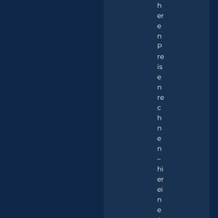
h
er
e
n
P
re
is
e
n
re
c
h
n
e
n
–
hi
er
ei
n
e