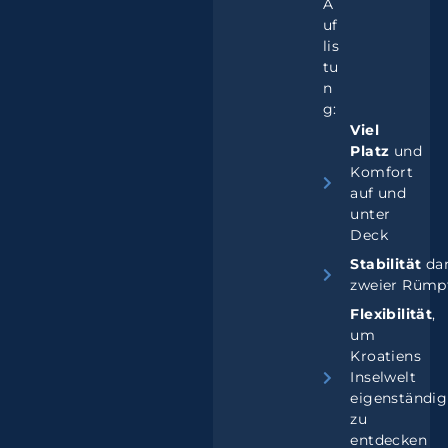
A
uf
lis
tu
n
g:
Viel
Platz
und
Komfort
auf und
unter
Deck
Stabilität
da
zweier Rümp
Flexibilität
,
um
Kroatiens
Inselwelt
eigenständig
zu
entdecken