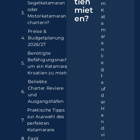
tien
Segelkatamaran
m
miet
oder
K
Motorkatamaran
en?
at
chartern?
a
m
Preise &
ar
Budgetplanung
a
2026/27
n
Benötigte
li
Befähigungsnachweise
e
um ein Katamaran in
g
Kroatien zu mieten
t
Beliebte
a
Charter Reviere
uf
und
d
Ausgangshäfen
er
H
Praktische Tipps
a
zur Auswahl des
n
perfekten
d:
Katamarans
vi
Fazit