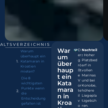
HALTSVERZEICHNIS
War
D
Nachteil
Warum
er
:
Hoher
um
überhaupt ein
g
Platzbed
Katamaran in
über
rö
arf in
Kroatien
haup
ßt
vollen
mieten?
t ein
e
Marinas
Die 8
V
und bei
Kata
wichtigsten
or
Konobe,
Punkte wenn
mara
te
höhere
die
n in
il
Liegepla
Entscheidung
v
tzgebüh
Kroa
gefallen ist
o
ren.